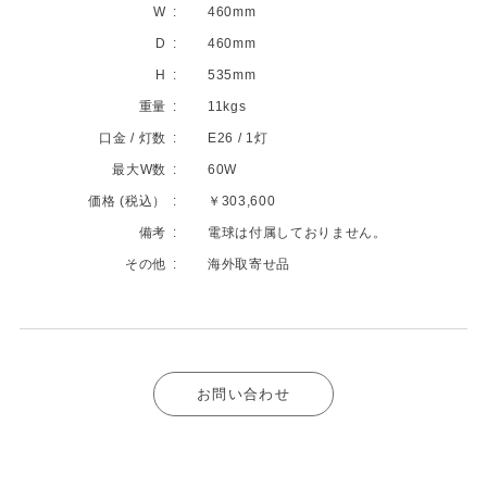
W
460mm
D
460mm
H
535mm
重量
11kgs
口金 / 灯数
E26 / 1灯
最大W数
60W
価格 (税込）
￥303,600
備考
電球は付属しておりません。
その他
海外取寄せ品
お問い合わせ
BRANDS