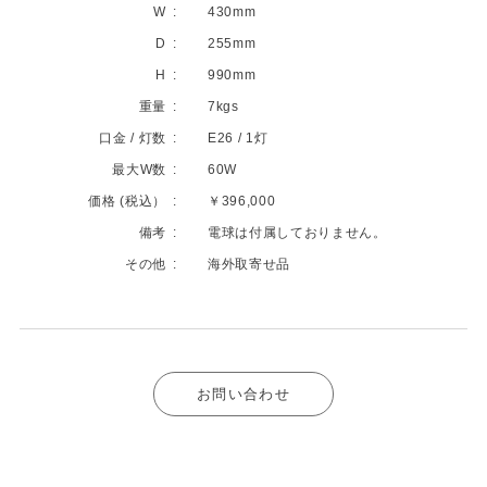
W
430mm
D
255mm
H
990mm
重量
7kgs
口金 / 灯数
E26 / 1灯
最大W数
60W
価格 (税込）
￥396,000
備考
電球は付属しておりません。
その他
海外取寄せ品
お問い合わせ